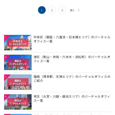
投
1
2
3
次へ
稿
の
ペ
ー
中央区（銀座・八重洲・日本橋エリア）のバーチャル
1
オフィス一覧
ジ
送
り
港区（青山・赤坂・六本木・浜松町）のバーチャルオ
2
フィス一覧
福岡（博多駅、天神エリア）のバーチャルオフィスの
3
ご紹介
埼玉（大宮・川越・越谷エリア）のバーチャルオフィ
4
ス一覧